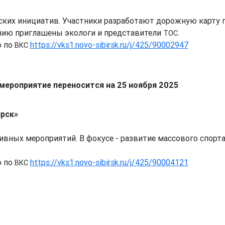
ских инициатив. Участники разработают дорожную карту 
ению приглашены экологи и представители
.
ТОС
ю по
https://vks1.novo-sibirsk.ru/j/425/90002947
ВКС
 мероприятие переносится на 25 ноября 2025
рск»
ивных мероприятий. В фокусе - развитие массового спорта
ю по
https://vks1.novo-sibirsk.ru/j/425/90004121
ВКС