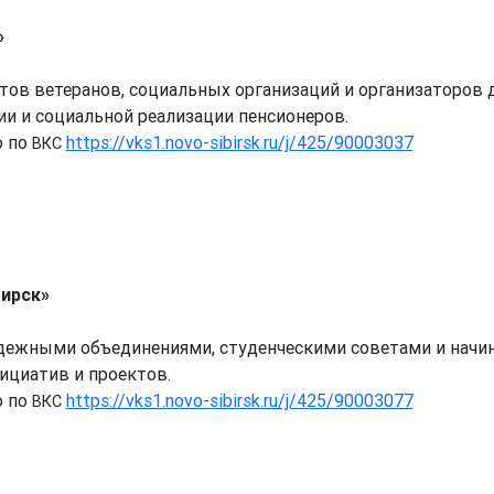
»
тов ветеранов, социальных организаций и организаторов д
и и социальной реализации пенсионеров.
ю по
https://vks1.novo-sibirsk.ru/j/425/90003037
ВКС
ирск»
одежными объединениями, студенческими советами и нач
циатив и проектов.
ю по
https://vks1.novo-sibirsk.ru/j/425/90003077
ВКС