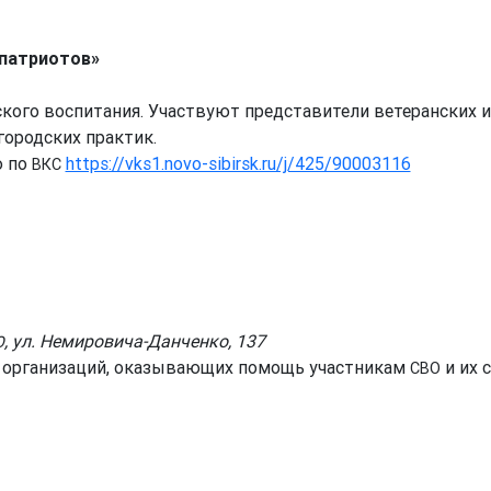
 патриотов»
кого воспитания. Участвуют представители ветеранских и
ородских практик.
ю по
https://vks1.novo-sibirsk.ru/j/425/90003116
ВКС
, ул. Немировича-Данченко, 137
О
х организаций, оказывающих помощь участникам
и их 
СВО