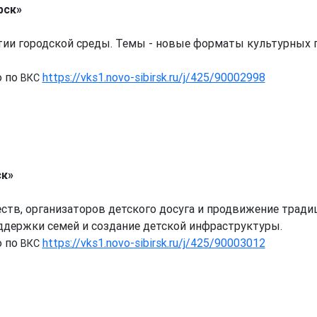
рск»
тии городской среды. Темы - новые форматы культурных 
ю по
https://vks1.novo-sibirsk.ru/j/425/90002998
ВКС
ск»
ств, организаторов детского досуга и продвижение трад
ддержки семей и создание детской инфраструктуры.
ю по
https://vks1.novo-sibirsk.ru/j/425/90003012
ВКС