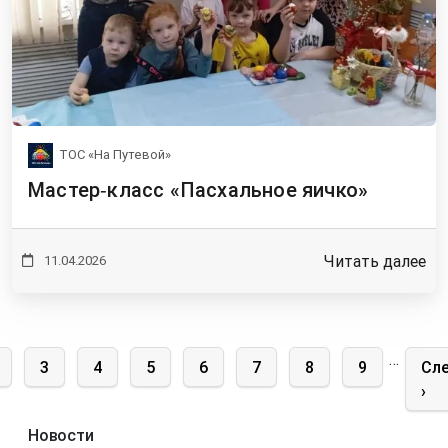
ТОС «На Путевой»
Мастер‑класс «Пасхальное яичко»
Читать далее
11.04.2026
Нумерация страниц
…
 страница
age
Page
Page
Page
Page
Page
Page
Page
Сл
3
4
5
6
7
8
9
Сл
›
Новости