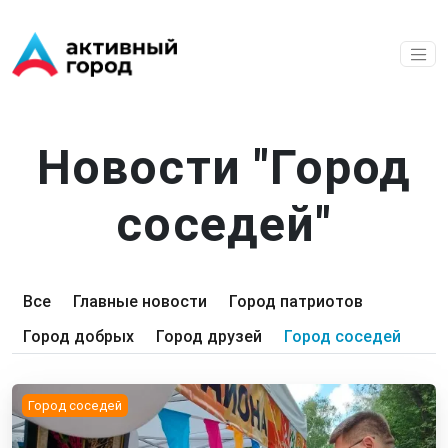
Перейти к основному содержанию
Новости "Город
соседей"
Primary tabs
Все
Главные новости
Город патриотов
Город добрых
Город друзей
Город соседей
Город соседей