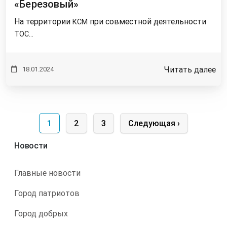
«Березовый»
На территории
при совместной деятельности
КСМ
ТОС…
Читать далее
18.01.2024
Нумерация страниц
Текущая страница
Page
Page
Следующая страница
1
2
3
Следующая ›
Новости
Главные новости
Город патриотов
Город добрых