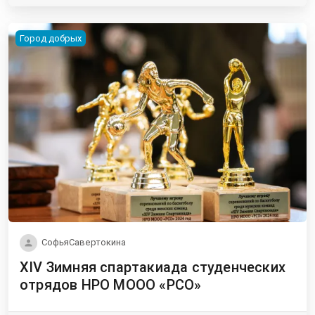
Город добрых
СофьяСавертокина
XIV Зимняя спартакиада студенческих
отрядов НРО МООО «РСО»