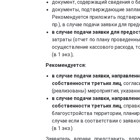
документ, содержащий сведения о бан
документы, подтверждающие заплани
Рекомендуется приложить подтвержд
пр.), в случае подачи заявки для пре
в случае подачи заявки для предо
затраты (отчет по плану проведенн
осуществление кассового расхода, т
(в 1 экз.);
Рекомендуется:
в случае подачи заявки, направле
собственности третьих лиц
, согла
(реализованы) мероприятия, указанные
в случае подачи заявки, направле
собственности третьих лиц
, справ
благоустройства территории, плани
случае если в соответствии с заявк
(в 1 экз.).
Заявитель вправе представить доп