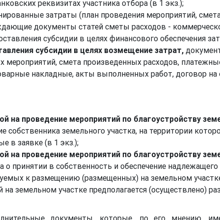
ковских реквизитах участника отбора (в 1 экз.);
рованные затраты (план проведения мероприятий, смета
ающие документы статей сметы расходов - коммерческое
доставления субсидии в целях финансового обеспечения затра
ставления субсидии в целях возмещение затрат,
докумен
ых мероприятий, смета произведенных расходов, платеж
оварные накладные, акты выполненных работ, договор на 
нной на проведение мероприятий по благоустройству зем
сие собственника земельного участка, на территории котор
 в заявке (в 1 экз.);
нной на проведение мероприятий по благоустройству зем
ка о принятии в собственность и обеспечение надлежащег
руемых к размещению (размещенных) на земельном участке
ой на земельном участке предполагается (осуществлено) р
олнительные документы, которые, по его мнению, им