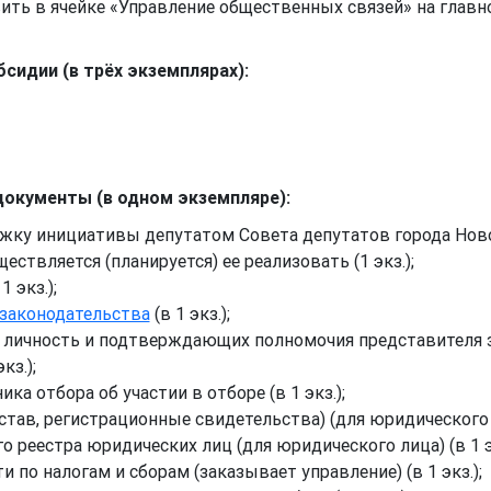
ть в ячейке «Управление общественных связей» на главном
сидии (в трёх экземплярах):
документы (в одном экземпляре):
ку инициативы депутатом Совета депутатов города Ново
ествляется (планируется) ее реализовать (1 экз.);
1 экз.);
законодательства
(в 1 экз.);
 личность и подтверждающих полномочия представителя 
экз.);
ка отбора об участии в отборе (в 1 экз.);
ав, регистрационные свидетельства) (для юридического ли
 реестра юридических лиц (для юридического лица) (в 1 эк
 по налогам и сборам (заказывает управление) (в 1 экз.);