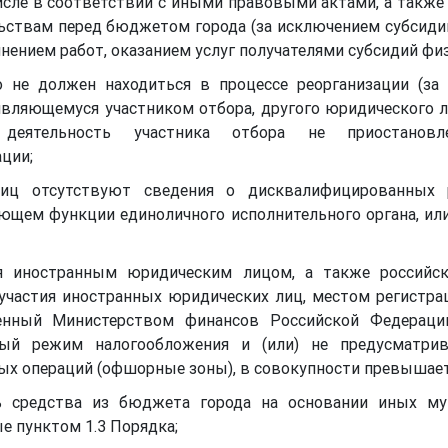
сле в соответствии с иными правовыми актами, а также 
ствам перед бюджетом города (за исключением субсидий
нением работ, оказанием услуг получателями субсидий фи
о не должен находиться в процессе реорганизации (за
являющемуся участником отбора, другого юридического ли
 деятельность участника отбора не приостанов
ции;
иц отсутствуют сведения о дисквалифицированных ру
яющем функции единоличного исполнительного органа, или
ся иностранным юридическим лицом, а также российс
 участия иностранных юридических лиц, местом регистра
нный Министерством финансов Российской Федерации
ый режим налогообложения и (или) не предусматри
х операций (офшорные зоны), в совокупности превышает
ь средства из бюджета города на основании иных м
е пунктом 1.3 Порядка;