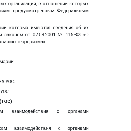
ных организаций, в отношении которых
аниям, предусмотренным Федеральным
ении которых имеются сведения об их
м законом от 07.08.2001 № 115-
«О
ФЗ
ованию терроризма».
мэрии:
тив
;
УОС
в
.
УОС
(
)
ТОС
ам взаимодействия с органами
сам взаимодействия с органами