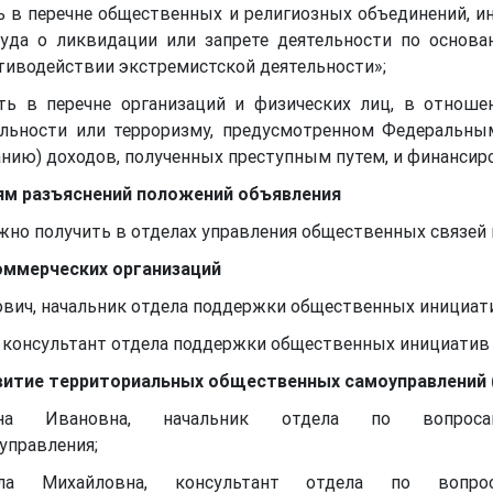
ь в перечне общественных и религиозных объединений, и
суда о ликвидации или запрете деятельности по основ
тиводействии экстремистской деятельности»;
ть в перечне организаций и физических лиц, в отнош
ельности или терроризму, предусмотренном Федеральны
нию) доходов, полученных преступным путем, и финансир
лям разъяснений положений объявления
жно получить в отделах управления общественных связей 
оммерческих организаций
ович, начальник отдела поддержки общественных инициа
а, консультант отдела поддержки общественных инициати
витие территориальных общественных самоуправлений 
яна Ивановна, начальник отдела по вопрос
управления;
а Михайловна, консультант отдела по вопро