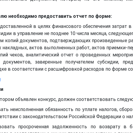
телю необходимо предоставить отчет по форме:
едоставленной в целях финансового обеспечения затрат в
сидии в управление не позднее 10 числа месяца, следующе
ем копий документов, подтверждающих произведенные р
х накладных, актов выполненных работ, актов приемки-пе
опий чеков, аналитический отчет о проведенных меропр
документов, заверенные получателем субсидии, пре
ке в соответствии с расшифровкой расходов по форме со
и
ии
котором объявлен конкурс, должен соответствовать след
ать неисполненная обязанность по уплате налогов, сборо
етствии с законодательством Российской Федерации о нало
твовать просроченная задолженность по возврату в 