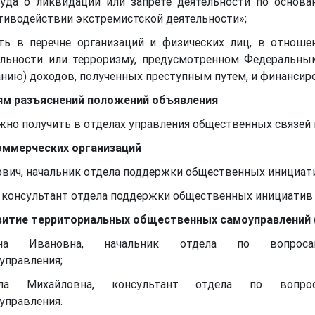
суда о ликвидации или запрете деятельности по основ
тиводействии экстремистской деятельности»;
ть в перечне организаций и физических лиц, в отнош
ельности или терроризму, предусмотренном Федеральны
нию) доходов, полученных преступным путем, и финансир
лям разъяснений положений объявления
жно получить в отделах управления общественных связей 
оммерческих организаций
ович, начальник отдела поддержки общественных инициа
а, консультант отдела поддержки общественных инициати
витие территориальных общественных самоуправлений 
яна Ивановна, начальник отдела по вопрос
управления;
а Михайловна, консультант отдела по вопро
управления.