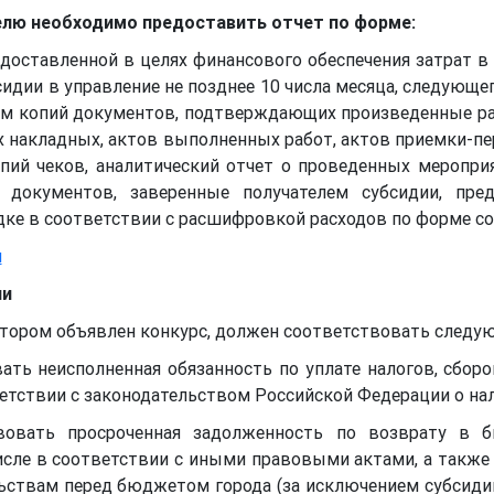
телю необходимо предоставить отчет по форме:
едоставленной в целях финансового обеспечения затрат в
сидии в управление не позднее 10 числа месяца, следующе
ем копий документов, подтверждающих произведенные р
х накладных, актов выполненных работ, актов приемки-пе
опий чеков, аналитический отчет о проведенных меропр
документов, заверенные получателем субсидии, пре
ке в соответствии с расшифровкой расходов по форме со
и
ии
котором объявлен конкурс, должен соответствовать след
ать неисполненная обязанность по уплате налогов, сборо
етствии с законодательством Российской Федерации о нало
твовать просроченная задолженность по возврату в 
сле в соответствии с иными правовыми актами, а также 
ствам перед бюджетом города (за исключением субсидий