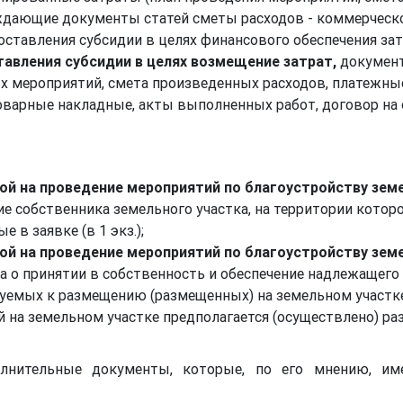
ающие документы статей сметы расходов - коммерческое
доставления субсидии в целях финансового обеспечения затра
ставления субсидии в целях возмещение затрат,
докумен
ых мероприятий, смета произведенных расходов, платеж
оварные накладные, акты выполненных работ, договор на 
нной на проведение мероприятий по благоустройству зем
сие собственника земельного участка, на территории котор
 в заявке (в 1 экз.);
нной на проведение мероприятий по благоустройству зем
ка о принятии в собственность и обеспечение надлежащег
руемых к размещению (размещенных) на земельном участке
ой на земельном участке предполагается (осуществлено) р
олнительные документы, которые, по его мнению, им