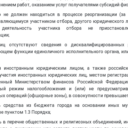
нением работ, оказанием услуг получателями субсидий фи
о не должен находиться в процессе реорганизации (за
являющемуся участником отбора, другого юридического ли
 деятельность участника отбора не приостанов
ции;
иц отсутствуют сведения о дисквалифицированных ру
яющем функции единоличного исполнительного органа, или
ся иностранным юридическим лицом, а также российс
 участия иностранных юридических лиц, местом регистра
нный Министерством финансов Российской Федерации
ый режим налогообложения и (или) не предусматри
х операций (офшорные зоны), в совокупности превышает
ь средства из бюджета города на основании иных м
е пунктом 1.3 Порядка;
ь в перечне общественных и религиозных объединений, и