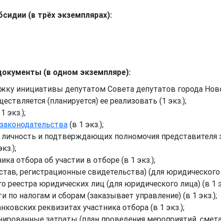
сидии (в трёх экземплярах):
документы (в одном экземпляре):
ку инициативы депутатом Совета депутатов города Ново
ествляется (планируется) ее реализовать (1 экз.);
1 экз.);
законодательства
(в 1 экз.);
 личность и подтверждающих полномочия представителя 
экз.);
ка отбора об участии в отборе (в 1 экз.);
ав, регистрационные свидетельства) (для юридического ли
 реестра юридических лиц (для юридического лица) (в 1 эк
 по налогам и сборам (заказывает управление) (в 1 экз.);
ковских реквизитах участника отбора (в 1 экз.);
рованные затраты (план проведения мероприятий, смета