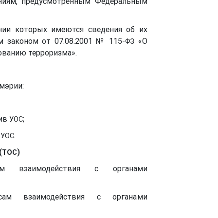
аниям, предусмотренным Федеральным
ении которых имеются сведения об их
м законом от 07.08.2001 № 115-
«О
ФЗ
ованию терроризма».
мэрии:
тив
;
УОС
в
.
УОС
(
)
ТОС
ам взаимодействия с органами
сам взаимодействия с органами