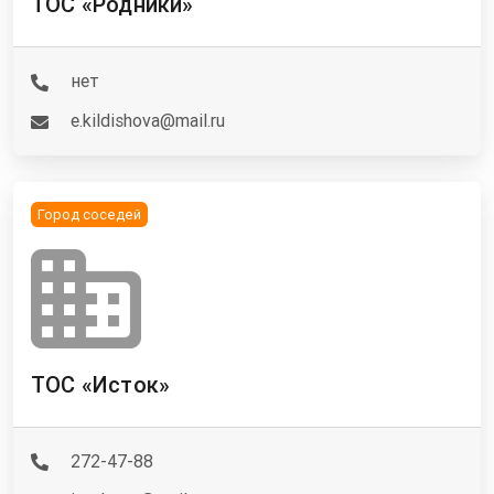
ТОС «Родники»
нет
e.kildishova@mail.ru
Город соседей
ТОС «Исток»
272-47-88