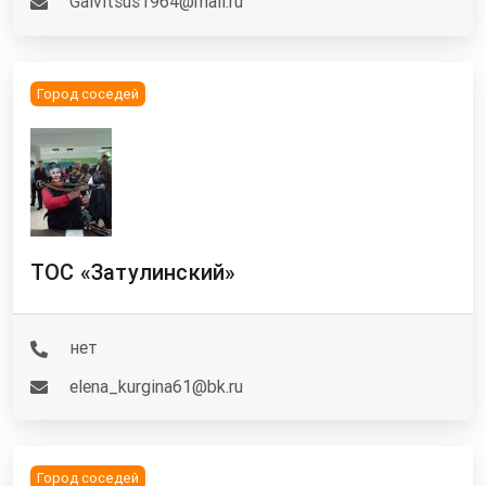
Galvitsus1964@mail.ru
Город соседей
ТОС «Затулинский»
нет
elena_kurgina61@bk.ru
Город соседей