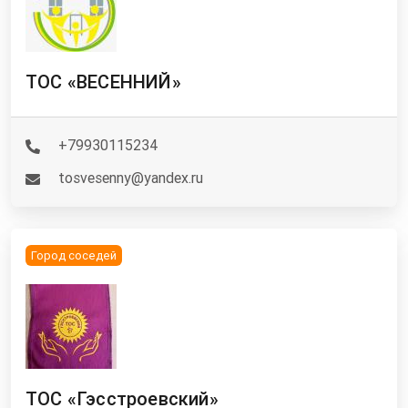
ТОС «ВЕСЕННИЙ»
+79930115234
tosvesenny@yandex.ru
Город соседей
ТОС «Гэсстроевский»