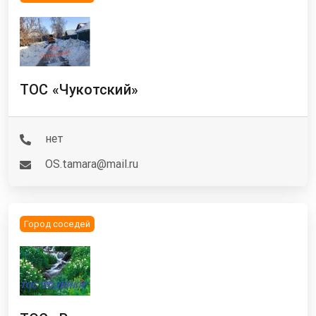
ТОС «Чукотский»
нет
OS.tamara@mail.ru
Город соседей