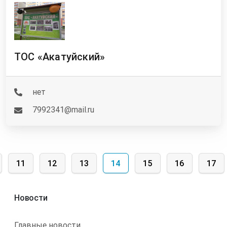
ТОС «Акатуйский»
нет
7992341@mail.ru
Нумерация страниц
e
Page
Page
Page
Текущая страница
Page
Page
Page
11
12
13
14
15
16
17
Новости
Главные новости