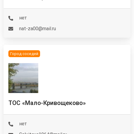
нет
nat-za00@mail.ru
Город соседей
ТОС «Мало-Кривощеково»
нет