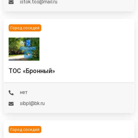
istok.tos@mail.ru
Город соседей
ТОС «Бронный»
нет
sibpl@bk.ru
Город соседей