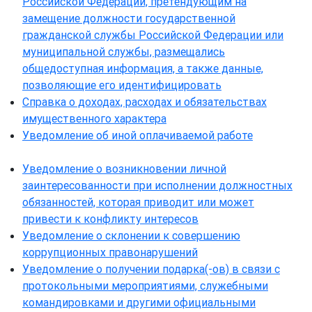
Российской Федерации, претендующим на
замещение должности государственной
гражданской службы Российской Федерации или
муниципальной службы, размещались
общедоступная информация, а также данные,
позволяющие его идентифицировать
Справка о доходах, расходах и обязательствах
имущественного характера
Уведомление об иной оплачиваемой работе
Уведомление о возникновении личной
заинтересованности при исполнении должностных
обязанностей, которая приводит или может
привести к конфликту интересов
Уведомление о склонении к совершению
коррупционных правонарушений
Уведомление о получении подарка(-ов) в связи с
протокольными мероприятиями, служебными
командировками и другими официальными