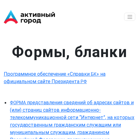
Перейти к основному содержанию
Формы, бланки
Программное обеспечение «Справки
» на
БК
официальном сайте Президента
РФ
представления сведений об адресах сайтов и
ФОРМА
(или) страниц сайтов информационно-
телекоммуникационной сети “Интернет”, на которых
государственным гражданским служащим или
муниципальным служащим, гражданином