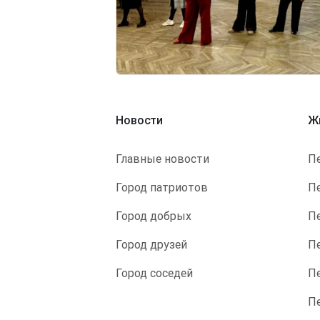
Новости
Ж
Главные новости
П
Город патриотов
П
Город добрых
П
Город друзей
П
Город соседей
П
П