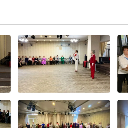
Image
Imag
Image
Imag