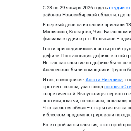
С 28 по 29 января 2026 года в
студии с
районов Новосибирской области, где п
В первый день на интенсив приехали 18
Маслянино, Кольцово, Чик, Баганском 
филиала студии в р. п. Колывань – ад
Гости присоединились к четвертой груп
дефиле. Постановщик дефиле в этой гр
Но так как занятие по дефиле было не
Алексеевны были помощники. Группа бол
Итак, помощники -
Анюта Никулина
, т
третьего сезона, участница
школы «Сти
теоретической. Выпускницы первого се
зонтики, клатчи, палантины, показали,
Что касается обуви – открытая пятка 
и блеском продемонстрировали походку
Во второй части занятия, к которой п