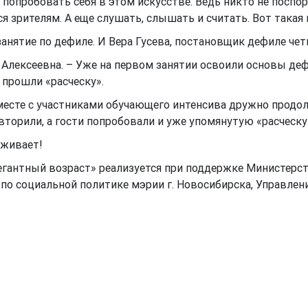
 попробовать себя в этом искусстве. Ведь никто не поспор
я зрителям. А еще слушать, слышать и считать. Вот такая
занятие по дефиле. И Вера Гусева, постановщик дефиле че
 Алексеевна. – Уже на первом занятии освоили основы деф
 прошли «расческу».
вместе с участниками обучающего интенсива дружно продо
торили, а гости попробовали и уже упомянутую «расческу»
аживает!
егантный возраст» реализуется при поддержке Министерс
по социальной политике мэрии г. Новосибирска, Управлен