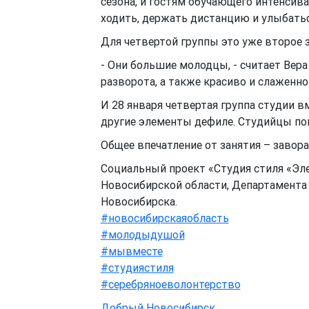
сезона, и гостям обучающего интенсива
ходить, держать дистанцию и улыбатьс
Для четвертой группы это уже второе 
- Они большие молодцы, - считает Вера
разворота, а также красиво и слаженно
И 28 января четвертая группа студии 
другие элементы дефиле. Студийцы пов
Общее впечатление от занятия – завор
Социальный проект «Студия стиля «Эл
Новосибирской области, Департамента 
Новосибирска.
#новосибирскаяобласть
#молодыдушой
#мывместе
#студиястиля
#серебряноеволонтерство
Добрый Новосибирск