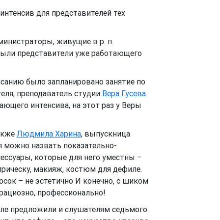
нтенсив для представителей тех
министраторы, живущие в р. п.
 были представители уже работающего
писанию было запланировано занятие по
теля, преподаватель студии
Вера Гусева
.
ющего интенсива, на этот раз у Веры
также
Людмила Харина
, выпускница
я можно назвать показательно-
сессуары, которые для него уместны –
 прическу, макияж, костюм для дефиле.
сок – не эстетично И конечно, с шиком
грациозно, профессионально!
иле предложили и слушателям седьмого