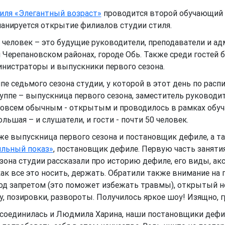
тиля «Элегантный возраст»
проводится второй обучающий и
ланируется открытие филиалов студии стиля.
 человек – это будущие руководители, преподаватели и ад
и Черепановском районах, городе Обь. Также среди гостей
министраторы и выпускники первого сезона.
пе седьмого сезона студии, у которой в этот день по рас
уппе – выпускница первого сезона, заместитель руководи
 совсем обычным - открытым и проводилось в рамках обуча
ьшая – и слушатели, и гости - почти 50 человек.
оже выпускница первого сезона и постановщик дефиле, а 
льный показ»
, постановщик дефиле. Первую часть заняти
зона студии рассказали про историю дефиле, его виды, ак
 как все это носить, держать. Обратили также внимание на
под запретом (это поможет избежать травмы), открытый но
, позировки, развороты. Получилось яркое шоу! Изящно, 
рисоединилась и Людмила Харина, наши постановщики деф