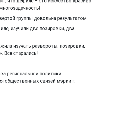
ит, что дефиле – это искусство красиво
 многозадачность!
твертой группы довольна результатом.
иле, изучили две позировки, два
лжила изучать развороты, позировки,
. Все старались!
тва региональной политики
ия общественных связей мэрии г.