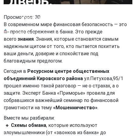
дверь.
Просмотров: 30
Сегодня в
Ресурсном центре обществ
В современном мире финансовая безопасность — это
Ресурсный центр общественных объединений Кировского
не просто сбережения в банке. Это прежде
района (ул. Петухова,95/1)
всего
знания
. Знания, которые становятся самым
надежным щитом от того, кто пытается похитить
ваши деньги, доверие и спокойствие под
благовидным предлогом.
Сегодня в
Ресурсном центре общественных
объединений Кировского района
ул.Петухова,95/1
прошел именно такой разговор — не о страхах, а о
защите. Эксперт Банка «Приморье» провела для
собравшихся важнейший семинар по финансовой
грамотности на тему
«Мошенничество»
.
Вместе мы разбирали:
🔸
Схемы обмана
, которые используют
злоумышленники (от «звонков из банка» до