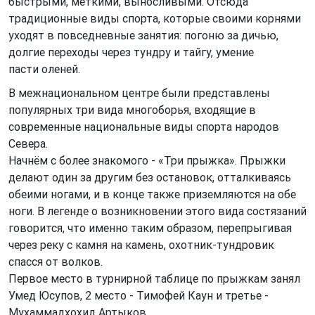
быстрыми, меткими, выносливыми. Отсюда
традиционные виды спорта, которые своими корнями
уходят в повседневные занятия: погоню за дичью,
долгие переходы через тундру и тайгу, умение
пасти оленей.
В межнациональном центре были представлены
популярных три вида многоборья, входящие в
современные национальные виды спорта народов
Севера.
Начнём с более знакомого - «Три прыжка». Прыжки
делают один за другим без остановок, отталкиваясь
обеими ногами, и в конце также приземляются на обе
ноги. В легенде о возникновении этого вида состязаний
говорится, что именно таким образом, перепрыгивая
через реку с камня на камень, охотник-тундровик
спасся от волков.
Первое место в турнирной таблице по прыжкам занял
Умед Юсупов, 2 место - Тимофей Каун и третье -
Мухаммадхохид Артыков.