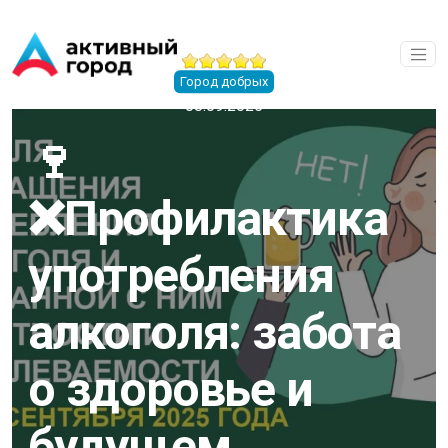
Перейти к основному содержанию
Город добрых
08.09.2025
🍷
❌Профилактика
употребления
алкоголя: забота
о здоровье и
будущем