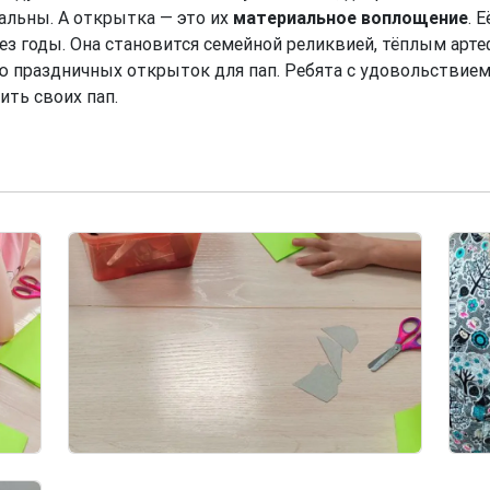
альны. А открытка — это их
материальное воплощение
. 
рез годы. Она становится семейной реликвией, тёплым арт
ю праздничных открыток для пап. Ребята с удовольствием
ить своих пап.
Image
Imag