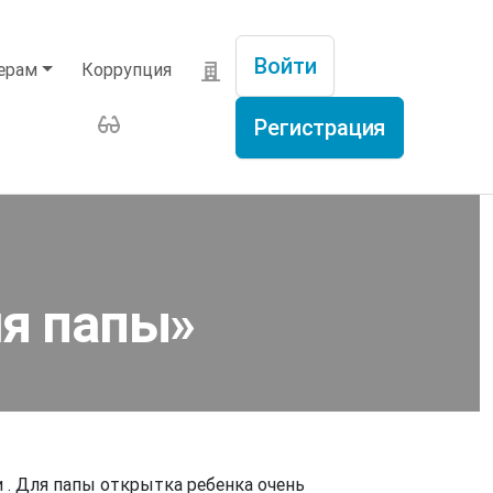
Войти
ерам
Коррупция
Меню учётной записи п
Регистрация
ля папы»
 . Для папы открытка ребенка очень