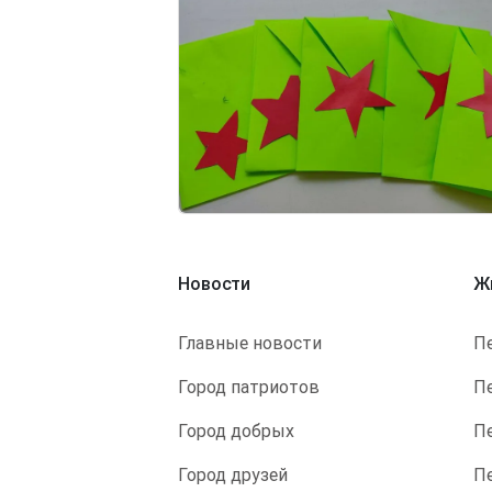
Image
Новости
Ж
Главные новости
П
Город патриотов
П
Город добрых
П
Город друзей
П