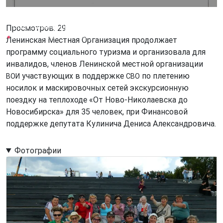
Экскурсионная поездка на теплоходе «От Ново-Ник
Общественная Организация «Местная организация Ленинского
Просмотров: 29
района города Новосибирска Новосибирской областной
Ленинская Местная Организация продолжает
организации Всероссийского общества инвалидов».
программу социального туризма и организовала для
инвалидов, членов Ленинской местной организации
участвующих в поддержке
по плетению
ВОИ
СВО
носилок и маскировочных сетей экскурсионную
поездку на теплоходе «От Ново-Николаевска до
Новосибирска» для 35 человек, при Финансовой
поддержке депутата Кулинича Дениса Александровича.
Фотографии
Image