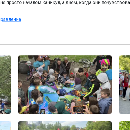
 не просто началом каникул, а днём, когда они почувствов
правление
Image
Imag
Image
Imag