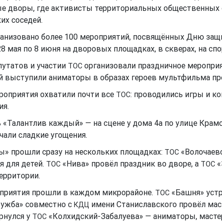
ные дворы, где активисты территориальных общественных 
их соседей.
анизовано более 100 мероприятий, посвящённых Дню защит
 мая по 8 июня на дворовых площадках, в скверах, на спо
путатов и участии
организовали праздничное мероприя
ТОС
й выступили аниматоры в образах героев мультфильма пр
роприятия охватили почти все
: проводились игры и к
ТОС
ия.
 «Талантлив каждый» — на сцене у дома 4а по улице Крам
учали сладкие угощения.
ы» прошли сразу на нескольких площадках:
«Волочаевс
ТОС
я для детей.
«Нива» провёл праздник во дворе, а
«
ТОС
ТОС
ерритории.
оприятия прошли в каждом микрорайоне.
«Башня» устр
ТОС
ужба» совместно с
имени Станиславского провёл мас
КДЦ
рнулся у
«Колхидский-Забалуева» — аниматоры, мастер
ТОС