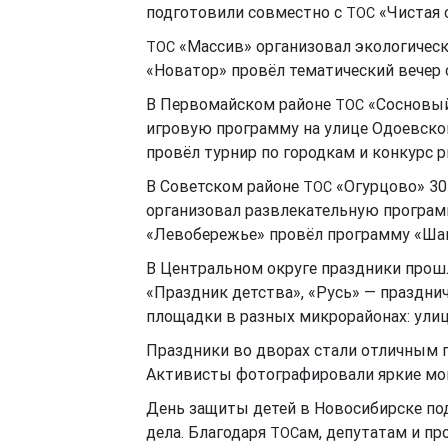
подготовили совместно с
«Чистая 
ТОС
«Массив» организовал экологическ
ТОС
«Новатор» провёл тематический вечер 
В Первомайском районе
«Сосновый
ТОС
игровую программу на улице Одоевско
провёл турнир по городкам и конкурс р
В Советском районе
«Огурцово» 30
ТОС
организовал развлекательную программ
«Левобережье» провёл программу «Шаг 
В Центральном округе праздники прош
«Праздник детства», «Русь» — праздни
площадки в разных микрорайонах: улиц
Праздники во дворах стали отличным 
Активисты фотографировали яркие мом
День защиты детей в Новосибирске по
дела. Благодаря
ам, депутатам и пр
ТОС