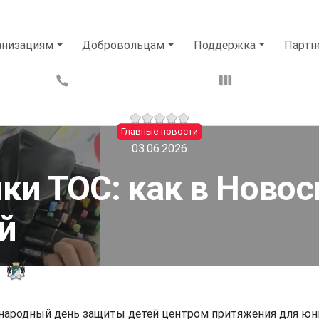
анизациям
Добровольцам
Поддержка
Партн
Главные новости
03.06.2026
ки ТОС: как в Ново
й
Управление общественных связей мэрии города Новосибирска
ународный день защиты детей центром притяжения для юн