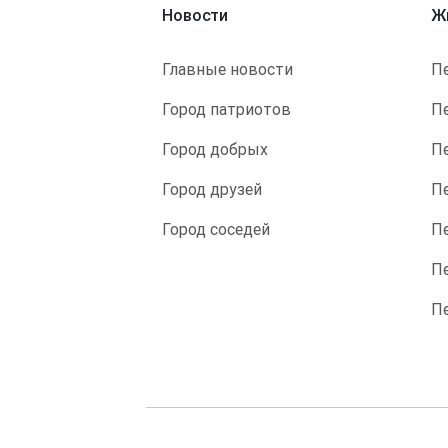
Новости
Ж
Главные новости
П
Город патриотов
П
Город добрых
П
Город друзей
П
Город соседей
П
П
П