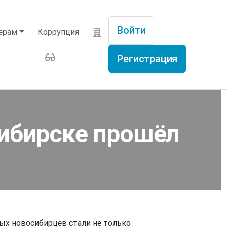
Войти
ерам
Коррупция
Меню учётной записи п
Регистрация
сибирске прошёл
ых новосибирцев стали не только