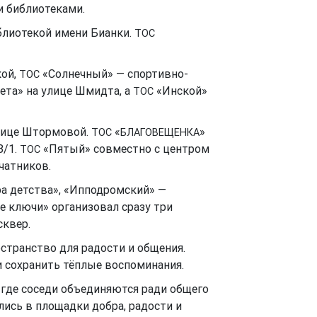
и библиотеками.
блиотекой имени Бианки.
ТОС
кой,
«Солнечный» — спортивно-
ТОС
ета» на улице Шмидта, а
«Инской»
ТОС
улице Штормовой.
«
»
ТОС
БЛАГОВЕЩЕНКА
8/1.
«Пятый» совместно с центром
ТОС
чатников.
а детства», «Ипподромский» —
 ключи» организовал сразу три
сквер.
транство для радости и общения.
 сохранить тёплые воспоминания.
где соседи объединяются ради общего
ись в площадки добра, радости и