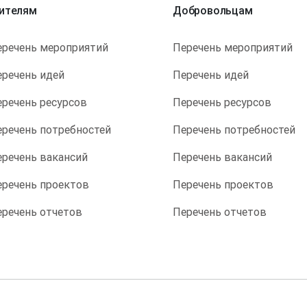
ителям
Добровольцам
еречень мероприятий
Перечень мероприятий
еречень идей
Перечень идей
еречень ресурсов
Перечень ресурсов
еречень потребностей
Перечень потребностей
еречень вакансий
Перечень вакансий
еречень проектов
Перечень проектов
еречень отчетов
Перечень отчетов