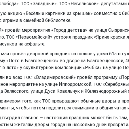
слобода»,
«Западный»,
«Невельской», депутатами 
ТОС
ТОС
ую акцию «Весёлые картинки из крышек» совместно с би
с играми в семейной библиотеке.
» провёл мероприятие «Город детства» на улице Сызранс
го.
«Первомайский» устроил праздник «Яркие краски л
ТОС
исунков на асфальте.
 мая провёл дворовой праздник на поляне у дома 61а по 
у «Лето в Благовещенке» во дворе на Благовещенской, 4
в лето» у скульптурной композиции «Рыбка» на улице Пе
ли во всех
: «Владимировский» провёл программу «Пор
ТОС
чное мероприятие на улице Ипподромской.
«Серебряные
ТОС
а Залесского, улица Дуси Ковальчук и Железнодорожный 
примером того, как
превращают обычные дворы в прос
ТОС
енты, чтобы потом поделиться снимками в общих чатах и
дтвердил главное — настоящий праздник может быть там, 
остым жителям дворы города на несколько дней превратил