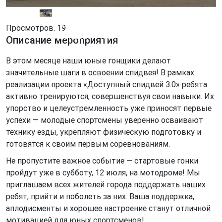
АНО СТК «Спидвей-Триумф Новосибирск»
Дата проведения мероприятия
Просмотров: 19
12.07.2025
-
12.07.2025
Описание мероприятия
В этом месяце наши юные гонщики делают
значительные шаги в освоении спидвея! В рамках
реализации проекта «Доступный спидвей 3.0» ребята
активно тренируются, совершенствуя свои навыки. Их
упорство и целеустремленность уже приносят первые
успехи — молодые спортсмены уверенно осваивают
технику езды, укрепляют физическую подготовку и
готовятся к своим первым соревнованиям.
Не пропустите важное событие — стартовые гонки
пройдут уже в субботу, 12 июля, на мотодроме! Мы
приглашаем всех жителей города поддержать наших
ребят, прийти и поболеть за них. Ваша поддержка,
аплодисменты и хорошее настроение станут отличной
мотивацией для юных спортсменов!